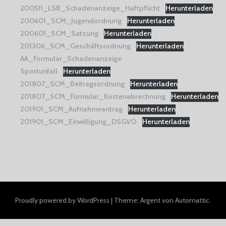
200511_LSB_Schadenanzeige_Haftpflicht
Herunterladen
200601_SCM_Jugendordnung
Herunterladen
200601_SCM_Satzung
Herunterladen
201306_SCM_Geschäftsordnung
Herunterladen
AA_Formular_Schadenanzeige
Sportunfall
Herunterladen
201807_SCM_Beitragsordnung
Herunterladen
201807_SCM_Formular_Kostenabrechnung
Herunterladen
201901_SCM_Aufnahmeantrag
Herunterladen
201901_SCM_Einwilligung_DSGVO
Herunterladen
Proudly powered by WordPress
|
Theme: Argent von
Automattic
.